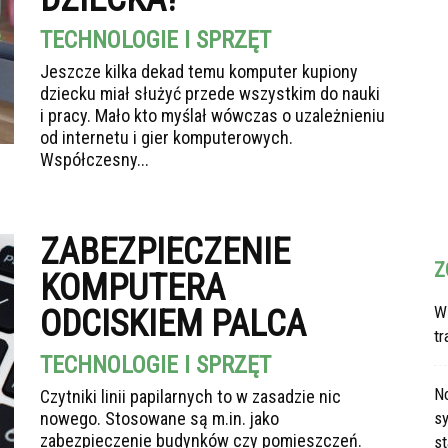
TECHNOLOGIE I SPRZĘT
Jeszcze kilka dekad temu komputer kupiony
dziecku miał służyć przede wszystkim do nauki
i pracy. Mało kto myślał wówczas o uzależnieniu
od internetu i gier komputerowych.
Współczesny...
ZABEZPIECZENIE
Z
KOMPUTERA
W
ODCISKIEM PALCA
t
TECHNOLOGIE I SPRZĘT
N
Czytniki linii papilarnych to w zasadzie nic
nowego. Stosowane są m.in. jako
s
zabezpieczenie budynków czy pomieszczeń.
s