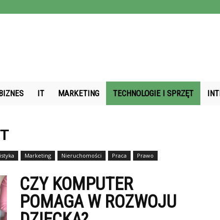
bertec.pl
BIZNES
IT
MARKETING
TECHNOLOGIE I SPRZĘT
IN
ĘT
istyka
Marketing
Nieruchomości
Praca
Prawo
CZY KOMPUTER
POMAGA W ROZWOJU
DZIECKA?