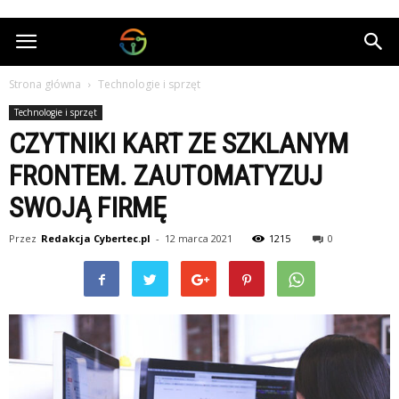
Cybertec.pl
Strona główna
Technologie i sprzęt
Technologie i sprzęt
CZYTNIKI KART ZE SZKLANYM
FRONTEM. ZAUTOMATYZUJ
SWOJĄ FIRMĘ
Przez
Redakcja Cybertec.pl
-
12 marca 2021
1215
0