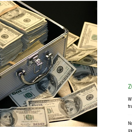
Z
W
t
N
s