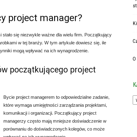
s
ący project manager?
K
 stało się niezwykle ważne dla wielu firm. Początkujący
C
obkami w tej branży. W tym artykule dowiesz się, ile
czynniki mogą wpływać na ich wynagrodzenie.
O 
w początkującego project
K
Ka
Bycie project managerem to odpowiedzialne zadanie,
które wymaga umiejętności zarządzania projektami,
komunikacji i organizacji. Początkujący project
managerzy często mają mniejsze doświadczenie w
porównaniu do doświadczonych kolegów, co może
wpływać na ich wynagrodzenie.