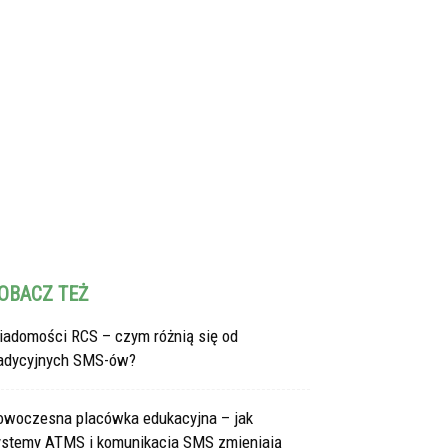
OBACZ TEŻ
iadomości RCS – czym różnią się od
radycyjnych SMS-ów?
owoczesna placówka edukacyjna – jak
ystemy ATMS i komunikacja SMS zmieniają