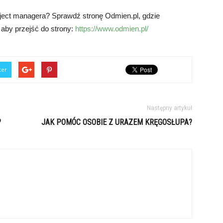
ject managera? Sprawdź stronę Odmien.pl, gdzie
, aby przejść do strony:
https://www.odmien.pl/
ter
Następny artykuł
?
JAK POMÓC OSOBIE Z URAZEM KRĘGOSŁUPA?