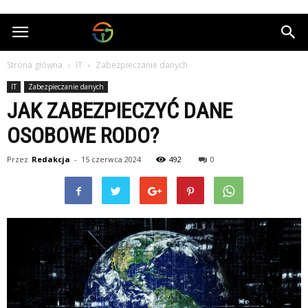
Cybertec.pl
Strona główna
IT
Zabezpieczanie danych
IT
Zabezpieczanie danych
JAK ZABEZPIECZYĆ DANE
OSOBOWE RODO?
Przez
Redakcja
-
15 czerwca 2024
492
0