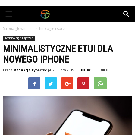
Cybertec.pl
Strona główna
Technologie i sprzęt
Technologie i sprzęt
MINIMALISTYCZNE ETUI DLA
NOWEGO IPHONE
Przez
Redakcja Cybertec.pl
-
3 lipca 2019
1813
0