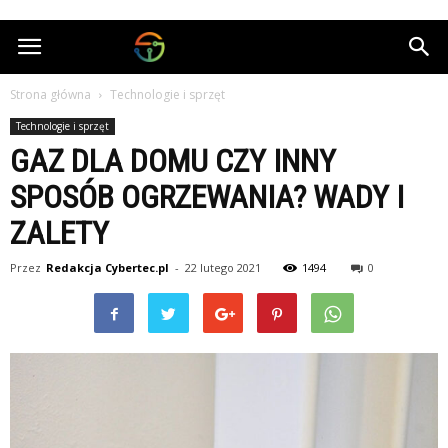
Cybertec.pl
Strona główna
Technologie i sprzęt
Technologie i sprzęt
GAZ DLA DOMU CZY INNY
SPOSÓB OGRZEWANIA? WADY I
ZALETY
Przez
Redakcja Cybertec.pl
-
22 lutego 2021
1494
0